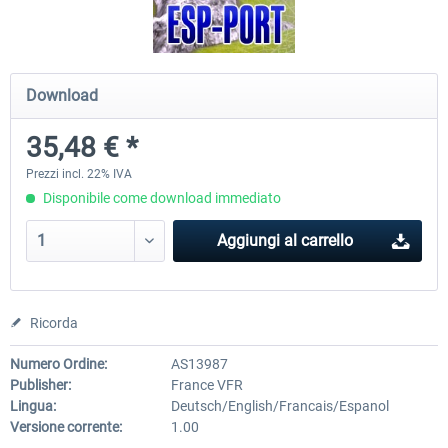
Mega Airport Frankfurt V2.0
Mega Airport Berlin Brande
Download
35,48 € *
30,71 € *
25,58 € *
Prezzi incl. 22% IVA
Disponibile come download immediato
Aggiungi al carrello
Ricorda
Numero Ordine:
AS13987
Publisher:
France VFR
Lingua:
Deutsch/English/Francais/Espanol
Versione corrente:
1.00