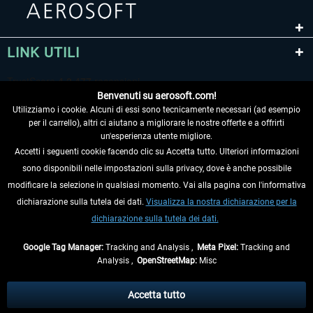
LINK UTILI
Benvenuti su aerosoft.com!
Utilizziamo i cookie. Alcuni di essi sono tecnicamente necessari (ad esempio
per il carrello), altri ci aiutano a migliorare le nostre offerte e a offrirti
un'esperienza utente migliore.
Accetti i seguenti cookie facendo clic su Accetta tutto. Ulteriori informazioni
sono disponibili nelle impostazioni sulla privacy, dove è anche possibile
RECEDERE DAL CONTRATTO
modificare la selezione in qualsiasi momento. Vai alla pagina con l'informativa
dichiarazione sulla tutela dei dati.
Visualizza la nostra dichiarazione per la
INFORMAZIONI
dichiarazione sulla tutela dei dati.
NON PERDETEVI LE ULTIME NOTIZIE
Google Tag Manager:
Tracking and Analysis ,
Meta Pixel:
Tracking and
Analysis ,
OpenStreetMap:
Misc
* Tutti i prezzi sono indicati al netto di Iva e
spese di spedizione
ed
eventualmente le spese di spedizione, se non diversamente descritto.
Accetta tutto
** Riguarda le spedizioni al di fuori della Germania, i tempi di consegna per le