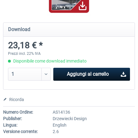
Airports of Mexico City & Central
US Cities X - Chicago
Download
23,18 € *
28,65 € *
15,33 € *
Prezzi incl. 22% IVA
Disponibile come download immediato
Aggiungi al carrello
Ricorda
Numero Ordine:
AS14136
Publisher:
Drzewiecki Design
Lingua:
English
Versione corrente:
2.6