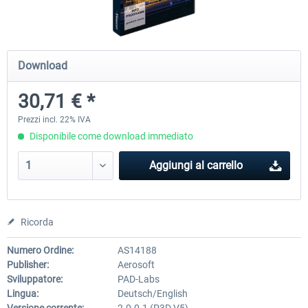
Hamburg-Finkenwerder
Madeira X Evolution
Download
30,71 € *
12,20 € *
25,58 € *
Prezzi incl. 22% IVA
Disponibile come download immediato
Aggiungi al carrello
Ricorda
Numero Ordine:
AS14188
Publisher:
Aerosoft
Sviluppatore:
PAD-Labs
Lingua:
Deutsch/English