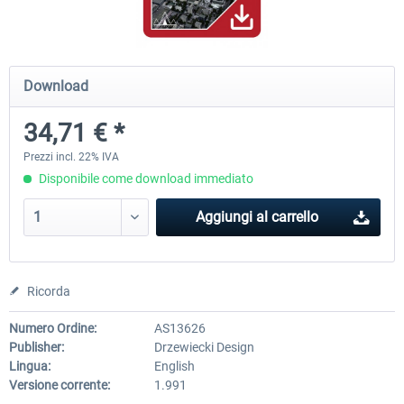
Mega Airport Frankfurt V2.0
Mega Airport Berlin Brande
Download
34,71 € *
30,71 € *
25,58 € *
Prezzi incl. 22% IVA
Disponibile come download immediato
Aggiungi al carrello
Ricorda
Numero Ordine:
AS13626
Publisher:
Drzewiecki Design
Lingua:
English
Versione corrente:
1.991