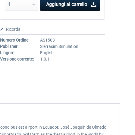
Aggiungi al carrello
Ricorda
Numero Ordine:
AS15031
Publisher:
Sierrasim Simulation
Lingua:
English
Versione corrente:
1.0.1
 second busiest airport in Ecuador. José Joaquín de Olmedo
rports Council (ACI) as the "best airport in the world by