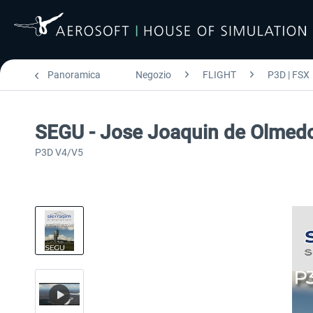
Panoramica
Negozio
FLIGHT
P3D | FSX
SEGU - Jose Joaquin de Olmedo
P3D V4/V5