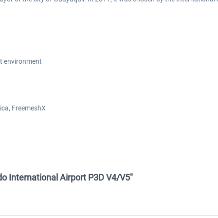
rt environment
rica, FreemeshX
do International Airport P3D V4/V5"