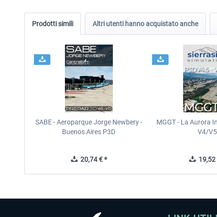
Prodotti simili
Altri utenti hanno acquistato anche
SABE - Aeroparque Jorge Newbery -
MGGT - La Aurora In
Buenos Aires P3D
V4/V5
20,74 € *
19,52 