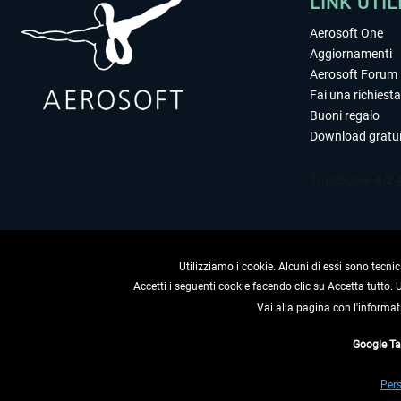
LINK UTIL
Aerosoft One
Aggiornamenti
Aerosoft Forum
Fai una richiesta
Buoni regalo
Download gratui
Utilizziamo i cookie. Alcuni di essi sono tecnic
Accetti i seguenti cookie facendo clic su Accetta tutto.
Vai alla pagina con l'informat
RECEDERE
Google T
* Tutti i prezzi sono indica
Pers
** Riguarda le spedizioni al 