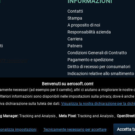
I
INFORMAZIONI
Contatti
Stampa
A proposito di noi
Responsabilità azienda
Carriera
ti
Patners
Condizioni Generali di Contratto
Pagamento e spedizione
Diritto di recesso per consumatori
Indicazioni relative allo smaltimento 
Dichiarazione sulla tutela dei dati
Benvenuti su aerosoft.com!
Editoriale
amente necessari (ad esempio per il carrello), altri ci aiutano a migliorare le nostre of
 Ulteriori informazioni sono disponibili nelle impostazioni sulla privacy, dove è anch
iva dichiarazione sulla tutela dei dati.
 DAL CONTRATTO
Visualizza la nostra dichiarazione per la dichi
ag Manager:
Tracking and Analysis ,
Meta Pixel:
Tracking and Analysis ,
OpenStree
ti al netto di Iva e
spese di spedizione
ed eventualmente le spese di spedizione, se n
Accetta t
onalizza impostazioni
Tecnicamente necessario per accettare
di fuori della Germania, i tempi di consegna per le altre nazioni sono disponibili nell