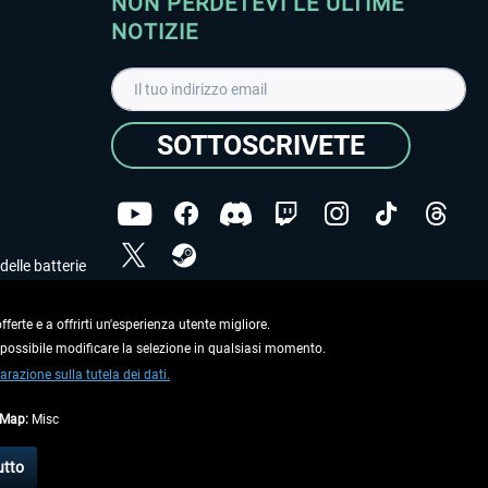
NON PERDETEVI LE ULTIME
NOTIZIE
SOTTOSCRIVETE
delle batterie
Ho letto l'informativa sulla
dichiarazione sulla tutela
dei dati
.
ferte e a offrirti un'esperienza utente migliore.
e possibile modificare la selezione in qualsiasi momento.
Copyright © Aerosoft GmbH. Tutti i diritti riservati.
arazione sulla tutela dei dati.
tMap:
Misc
on diversamente descritto.
utto
e
informazioni di spedizione
.