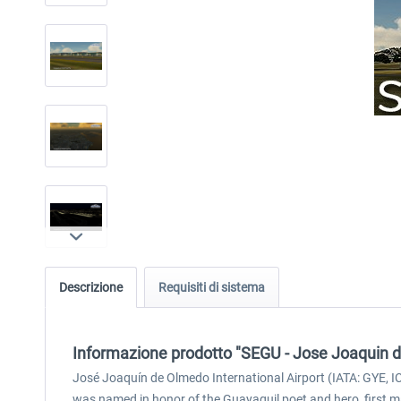
Descrizione
Requisiti di sistema
Informazione prodotto "SEGU - Jose Joaquin d
José Joaquín de Olmedo International Airport (IATA: GYE, ICA
was named in honor of the Guayaquil poet and hero, first may