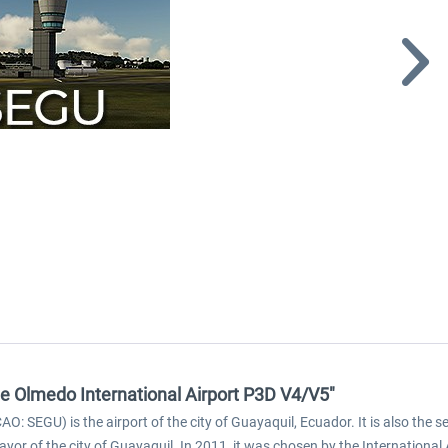
e Olmedo International Airport P3D V4/V5"
O: SEGU) is the airport of the city of Guayaquil, Ecuador. It is also the
or of the city of Guayaquil. In 2011, it was chosen by the International Ai