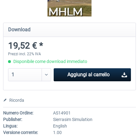
Airports of Mexico City & Central
US Cities X - Chicago
Download
19,52 € *
28,65 € *
15,33 € *
Prezzi incl. 22% IVA
Disponibile come download immediato
Aggiungi al carrello
Ricorda
Numero Ordine:
AS14901
Publisher:
Sierrasim Simulation
Lingua:
English
Versione corrente:
1.00