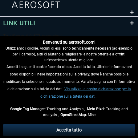
LINK UTILI
Benvenuti su aerosoft.com!
Utilizziamo i cookie. Alcuni di essi sono tecnicamente necessari (ad esempio
per il carrello), altri ci aiutano a migliorare le nostre offerte e a offrirti
un'esperienza utente migliore.
Accetti i seguenti cookie facendo clic su Accetta tutto. Ulteriori informazioni
sono disponibili nelle impostazioni sulla privacy, dove è anche possibile
RECEDERE DAL CONTRATTO
modificare la selezione in qualsiasi momento. Vai alla pagina con l'informativa
dichiarazione sulla tutela dei dati.
Visualizza la nostra dichiarazione per la
INFORMAZIONI
dichiarazione sulla tutela dei dati.
NON PERDETEVI LE ULTIME NOTIZIE
Google Tag Manager:
Tracking and Analysis ,
Meta Pixel:
Tracking and
Analysis ,
OpenStreetMap:
Misc
* Tutti i prezzi sono indicati al netto di Iva e
spese di spedizione
ed
eventualmente le spese di spedizione, se non diversamente descritto.
Accetta tutto
** Riguarda le spedizioni al di fuori della Germania, i tempi di consegna per le