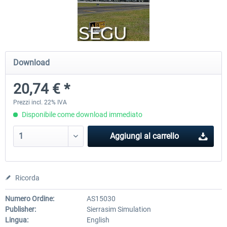
Bonaire Flamingo Airport X
Approaching Quito
Download
18,40 € *
23,53 € *
20,74 € *
Prezzi incl. 22% IVA
Disponibile come download immediato
Aggiungi al carrello
Ricorda
Numero Ordine:
AS15030
Publisher:
Sierrasim Simulation
Lingua:
English