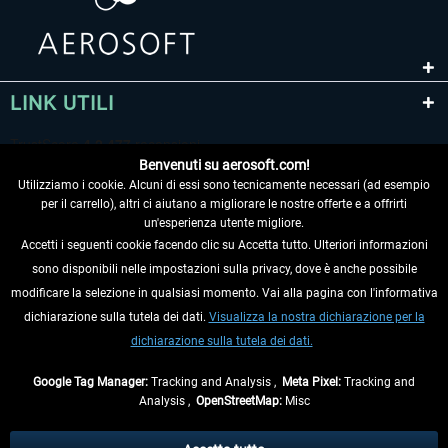
LINK UTILI
Benvenuti su aerosoft.com!
Utilizziamo i cookie. Alcuni di essi sono tecnicamente necessari (ad esempio
per il carrello), altri ci aiutano a migliorare le nostre offerte e a offrirti
un'esperienza utente migliore.
Accetti i seguenti cookie facendo clic su Accetta tutto. Ulteriori informazioni
sono disponibili nelle impostazioni sulla privacy, dove è anche possibile
RECEDERE DAL CONTRATTO
modificare la selezione in qualsiasi momento. Vai alla pagina con l'informativa
dichiarazione sulla tutela dei dati.
Visualizza la nostra dichiarazione per la
INFORMAZIONI
dichiarazione sulla tutela dei dati.
NON PERDETEVI LE ULTIME NOTIZIE
Google Tag Manager:
Tracking and Analysis ,
Meta Pixel:
Tracking and
Analysis ,
OpenStreetMap:
Misc
* Tutti i prezzi sono indicati al netto di Iva e
spese di spedizione
ed
eventualmente le spese di spedizione, se non diversamente descritto.