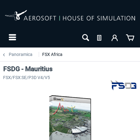
Panoramica
FSX Africa
FSDG - Mauritius
FSX/FSX:SE/P3D V4/V5