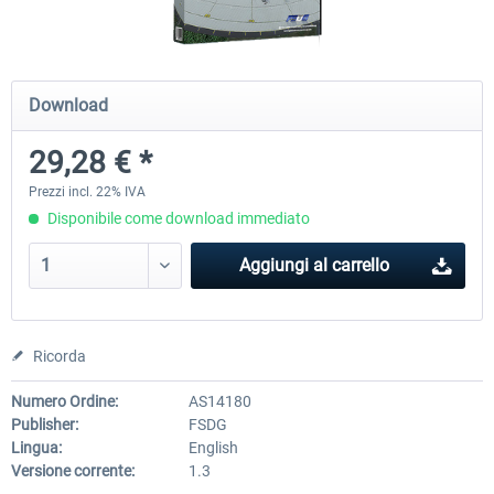
Holiday Airports
FSDG LITE - Dakar
Download
29,28 € *
30,71 € *
9,76 € *
Prezzi incl. 22% IVA
Disponibile come download immediato
Aggiungi al carrello
Ricorda
Numero Ordine:
AS14180
Publisher:
FSDG
Lingua:
English
Versione corrente:
1.3