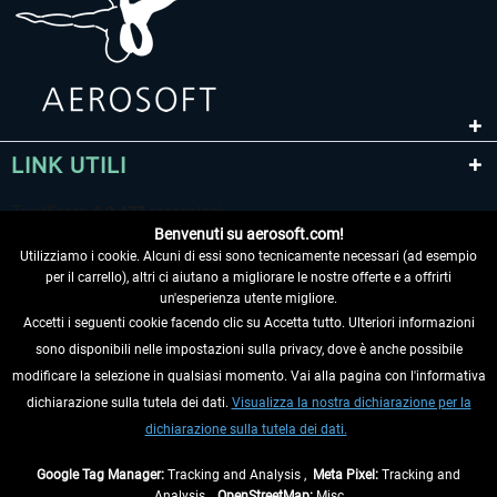
LINK UTILI
Benvenuti su aerosoft.com!
Utilizziamo i cookie. Alcuni di essi sono tecnicamente necessari (ad esempio
per il carrello), altri ci aiutano a migliorare le nostre offerte e a offrirti
un'esperienza utente migliore.
Accetti i seguenti cookie facendo clic su Accetta tutto. Ulteriori informazioni
sono disponibili nelle impostazioni sulla privacy, dove è anche possibile
RECEDERE DAL CONTRATTO
modificare la selezione in qualsiasi momento. Vai alla pagina con l'informativa
dichiarazione sulla tutela dei dati.
Visualizza la nostra dichiarazione per la
INFORMAZIONI
dichiarazione sulla tutela dei dati.
NON PERDETEVI LE ULTIME NOTIZIE
Google Tag Manager:
Tracking and Analysis ,
Meta Pixel:
Tracking and
Analysis ,
OpenStreetMap:
Misc