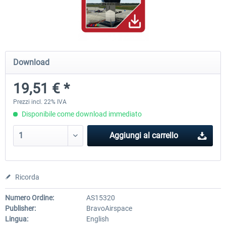
PILOT'S - FS Global Ultimate 2024
US Cities X - Chicago
Download
85,39 € *
15,33 € *
19,51 € *
Prezzi incl. 22% IVA
Disponibile come download immediato
Aggiungi al carrello
Ricorda
Numero Ordine:
AS15320
Publisher:
BravoAirspace
Lingua:
English