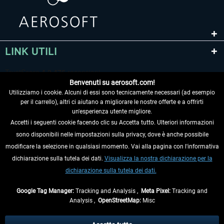
LINK UTILI
Benvenuti su aerosoft.com!
Utilizziamo i cookie. Alcuni di essi sono tecnicamente necessari (ad esempio
per il carrello), altri ci aiutano a migliorare le nostre offerte e a offrirti
un'esperienza utente migliore.
Accetti i seguenti cookie facendo clic su Accetta tutto. Ulteriori informazioni
sono disponibili nelle impostazioni sulla privacy, dove è anche possibile
RECEDERE DAL CONTRATTO
modificare la selezione in qualsiasi momento. Vai alla pagina con l'informativa
dichiarazione sulla tutela dei dati.
Visualizza la nostra dichiarazione per la
INFORMAZIONI
dichiarazione sulla tutela dei dati.
NON PERDETEVI LE ULTIME NOTIZIE
Google Tag Manager:
Tracking and Analysis ,
Meta Pixel:
Tracking and
Analysis ,
OpenStreetMap:
Misc
* Tutti i prezzi sono indicati al netto di Iva e
spese di spedizione
ed
eventualmente le spese di spedizione, se non diversamente descritto.