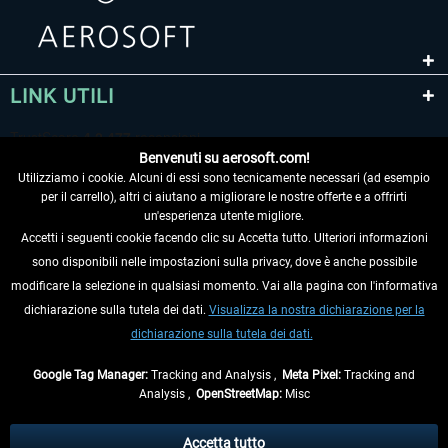
LINK UTILI
Benvenuti su aerosoft.com!
Utilizziamo i cookie. Alcuni di essi sono tecnicamente necessari (ad esempio
per il carrello), altri ci aiutano a migliorare le nostre offerte e a offrirti
un'esperienza utente migliore.
Accetti i seguenti cookie facendo clic su Accetta tutto. Ulteriori informazioni
sono disponibili nelle impostazioni sulla privacy, dove è anche possibile
RECEDERE DAL CONTRATTO
modificare la selezione in qualsiasi momento. Vai alla pagina con l'informativa
dichiarazione sulla tutela dei dati.
Visualizza la nostra dichiarazione per la
INFORMAZIONI
dichiarazione sulla tutela dei dati.
NON PERDETEVI LE ULTIME NOTIZIE
Google Tag Manager:
Tracking and Analysis ,
Meta Pixel:
Tracking and
Analysis ,
OpenStreetMap:
Misc
* Tutti i prezzi sono indicati al netto di Iva e
spese di spedizione
ed
eventualmente le spese di spedizione, se non diversamente descritto.
Accetta tutto