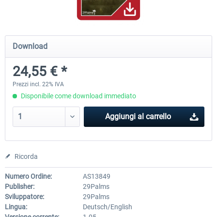
Mega Airport Frankfurt V2.0
Mega Airport Berlin Brande
Download
24,55 € *
30,71 € *
25,58 € *
Prezzi incl. 22% IVA
Disponibile come download immediato
Aggiungi al carrello
Ricorda
Numero Ordine:
AS13849
Publisher:
29Palms
Sviluppatore:
29Palms
Lingua:
Deutsch/English