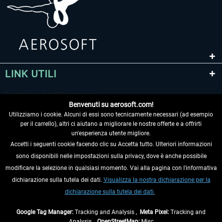
LINK UTILI
Benvenuti su aerosoft.com!
Utilizziamo i cookie. Alcuni di essi sono tecnicamente necessari (ad esempio
per il carrello), altri ci aiutano a migliorare le nostre offerte e a offrirti
un'esperienza utente migliore.
Accetti i seguenti cookie facendo clic su Accetta tutto. Ulteriori informazioni
sono disponibili nelle impostazioni sulla privacy, dove è anche possibile
RECEDERE DAL CONTRATTO
modificare la selezione in qualsiasi momento. Vai alla pagina con l'informativa
dichiarazione sulla tutela dei dati.
Visualizza la nostra dichiarazione per la
INFORMAZIONI
dichiarazione sulla tutela dei dati.
NON PERDETEVI LE ULTIME NOTIZIE
Google Tag Manager:
Tracking and Analysis ,
Meta Pixel:
Tracking and
Analysis ,
OpenStreetMap:
Misc