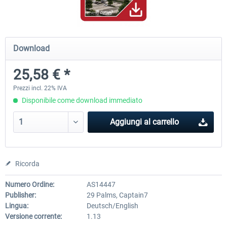
Hamburg-Finkenwerder
Madeira X Evolution
Download
25,58 € *
12,20 € *
25,58 € *
Prezzi incl. 22% IVA
Disponibile come download immediato
Aggiungi al carrello
Ricorda
Numero Ordine:
AS14447
Publisher:
29 Palms, Captain7
Lingua:
Deutsch/English
Versione corrente:
1.13