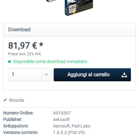
A320 Family professional Bundle
Aerosoft A320/A321 profess
Download
81,97 € *
81,97 € *
61,46 € *
Prezzi incl. 22% IVA
Disponibile come download immediato
Aggiungi al carrello
Ricorda
Numero Ordine:
AS14397
Publisher:
Aerosoft
Sviluppatore:
Aerosoft, Pad-Labs
Versione corrente:
1.4.3.2 (P3D V5)