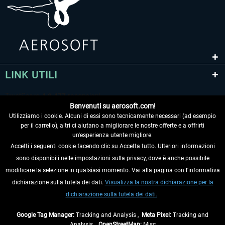
LINK UTILI
Benvenuti su aerosoft.com!
Utilizziamo i cookie. Alcuni di essi sono tecnicamente necessari (ad esempio
per il carrello), altri ci aiutano a migliorare le nostre offerte e a offrirti
un'esperienza utente migliore.
Accetti i seguenti cookie facendo clic su Accetta tutto. Ulteriori informazioni
sono disponibili nelle impostazioni sulla privacy, dove è anche possibile
RECEDERE DAL CONTRATTO
modificare la selezione in qualsiasi momento. Vai alla pagina con l'informativa
dichiarazione sulla tutela dei dati.
Visualizza la nostra dichiarazione per la
INFORMAZIONI
dichiarazione sulla tutela dei dati.
NON PERDETEVI LE ULTIME NOTIZIE
Google Tag Manager:
Tracking and Analysis ,
Meta Pixel:
Tracking and
Analysis ,
OpenStreetMap:
Misc