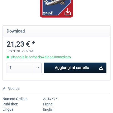
A320 Family professional Bundle
Aerosoft A320/A321 profess
Download
81,97 € *
61,46 € *
21,23 € *
Prezzi incl. 22% IVA
Disponibile come download immediato
Aggiungi al carrello
Ricorda
Numero Ordine:
AS14576
Publisher:
Flight1
Lingua:
English