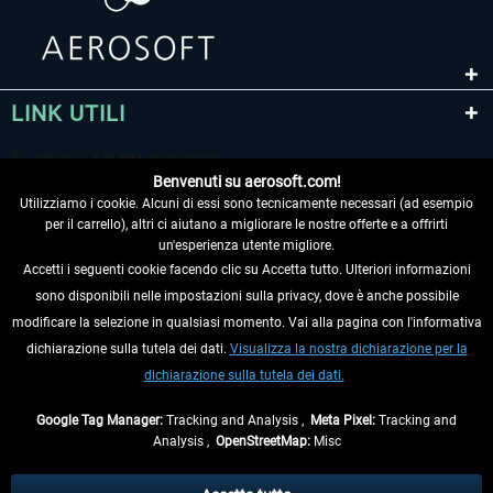
LINK UTILI
Benvenuti su aerosoft.com!
Utilizziamo i cookie. Alcuni di essi sono tecnicamente necessari (ad esempio
per il carrello), altri ci aiutano a migliorare le nostre offerte e a offrirti
un'esperienza utente migliore.
Accetti i seguenti cookie facendo clic su Accetta tutto. Ulteriori informazioni
sono disponibili nelle impostazioni sulla privacy, dove è anche possibile
RECEDERE DAL CONTRATTO
modificare la selezione in qualsiasi momento. Vai alla pagina con l'informativa
dichiarazione sulla tutela dei dati.
Visualizza la nostra dichiarazione per la
INFORMAZIONI
dichiarazione sulla tutela dei dati.
NON PERDETEVI LE ULTIME NOTIZIE
Google Tag Manager:
Tracking and Analysis ,
Meta Pixel:
Tracking and
Analysis ,
OpenStreetMap:
Misc
* Tutti i prezzi sono indicati al netto di Iva e
spese di spedizione
ed
eventualmente le spese di spedizione, se non diversamente descritto.