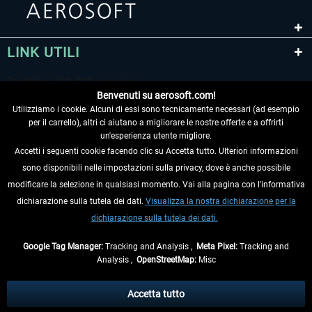
LINK UTILI
Benvenuti su aerosoft.com!
Utilizziamo i cookie. Alcuni di essi sono tecnicamente necessari (ad esempio
per il carrello), altri ci aiutano a migliorare le nostre offerte e a offrirti
un'esperienza utente migliore.
Accetti i seguenti cookie facendo clic su Accetta tutto. Ulteriori informazioni
sono disponibili nelle impostazioni sulla privacy, dove è anche possibile
RECEDERE DAL CONTRATTO
modificare la selezione in qualsiasi momento. Vai alla pagina con l'informativa
dichiarazione sulla tutela dei dati.
Visualizza la nostra dichiarazione per la
INFORMAZIONI
dichiarazione sulla tutela dei dati.
NON PERDETEVI LE ULTIME NOTIZIE
Google Tag Manager:
Tracking and Analysis ,
Meta Pixel:
Tracking and
Analysis ,
OpenStreetMap:
Misc
* Tutti i prezzi sono indicati al netto di Iva e
spese di spedizione
ed
eventualmente le spese di spedizione, se non diversamente descritto.
Accetta tutto
** Riguarda le spedizioni al di fuori della Germania, i tempi di consegna per le