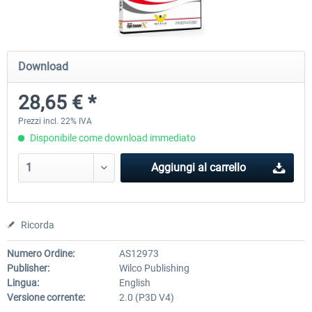
Airbus Bundle
iFly Jets-The 737NG for 
Download
28,65 € *
53,65 € *
60,71 € *
Prezzi incl. 22% IVA
Disponibile come download immediato
Aggiungi al carrello
Ricorda
Numero Ordine:
AS12973
Publisher:
Wilco Publishing
Lingua:
English
Versione corrente:
2.0 (P3D V4)