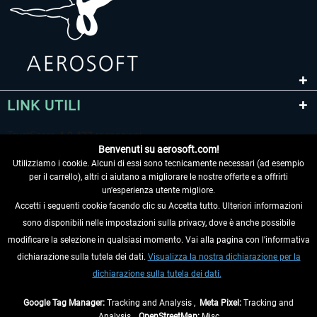
LINK UTILI
Benvenuti su aerosoft.com!
Utilizziamo i cookie. Alcuni di essi sono tecnicamente necessari (ad esempio
per il carrello), altri ci aiutano a migliorare le nostre offerte e a offrirti
un'esperienza utente migliore.
Accetti i seguenti cookie facendo clic su Accetta tutto. Ulteriori informazioni
sono disponibili nelle impostazioni sulla privacy, dove è anche possibile
RECEDERE DAL CONTRATTO
modificare la selezione in qualsiasi momento. Vai alla pagina con l'informativa
dichiarazione sulla tutela dei dati.
Visualizza la nostra dichiarazione per la
INFORMAZIONI
dichiarazione sulla tutela dei dati.
NON PERDETEVI LE ULTIME NOTIZIE
Google Tag Manager:
Tracking and Analysis ,
Meta Pixel:
Tracking and
Analysis ,
OpenStreetMap:
Misc