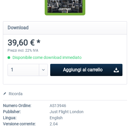
Airbus Bundle
iFly Jets-The 737NG for 
Download
39,60 € *
53,65 € *
60,71 € *
Prezzi incl. 22% IVA
Disponibile come download immediato
Aggiungi al carrello
Ricorda
Numero Ordine:
AS13946
Publisher:
Just Flight London
Lingua:
English
Versione corrente:
2.04