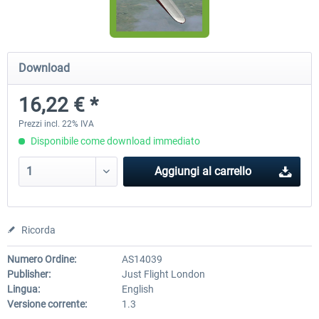
Airbus Bundle
iFly Jets-The 737NG for 
Download
16,22 € *
53,65 € *
60,71 € *
Prezzi incl. 22% IVA
Disponibile come download immediato
Aggiungi al carrello
Ricorda
Numero Ordine:
AS14039
Publisher:
Just Flight London
Lingua:
English
Versione corrente:
1.3