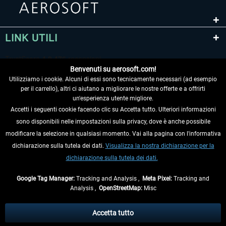
LINK UTILI
Benvenuti su aerosoft.com!
Utilizziamo i cookie. Alcuni di essi sono tecnicamente necessari (ad esempio
per il carrello), altri ci aiutano a migliorare le nostre offerte e a offrirti
un'esperienza utente migliore.
Accetti i seguenti cookie facendo clic su Accetta tutto. Ulteriori informazioni
sono disponibili nelle impostazioni sulla privacy, dove è anche possibile
RECEDERE DAL CONTRATTO
modificare la selezione in qualsiasi momento. Vai alla pagina con l'informativa
dichiarazione sulla tutela dei dati.
Visualizza la nostra dichiarazione per la
INFORMAZIONI
dichiarazione sulla tutela dei dati.
NON PERDETEVI LE ULTIME NOTIZIE
Google Tag Manager:
Tracking and Analysis ,
Meta Pixel:
Tracking and
Analysis ,
OpenStreetMap:
Misc
* Tutti i prezzi sono indicati al netto di Iva e
spese di spedizione
ed
eventualmente le spese di spedizione, se non diversamente descritto.
Accetta tutto
** Riguarda le spedizioni al di fuori della Germania, i tempi di consegna per le