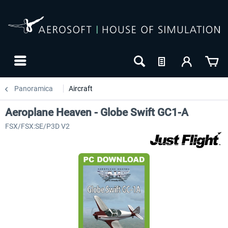
Panoramica
Aircraft
Aeroplane Heaven - Globe Swift GC1-A
FSX/FSX:SE/P3D V2