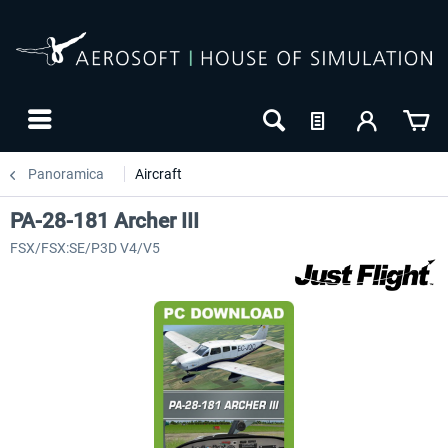
Panoramica
Aircraft
PA-28-181 Archer III
FSX/FSX:SE/P3D V4/V5