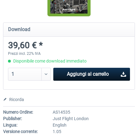
Airbus Bundle
iFly Jets-The 737NG for 
Download
39,60 € *
53,65 € *
60,71 € *
Prezzi incl. 22% IVA
Disponibile come download immediato
Aggiungi al carrello
Ricorda
Numero Ordine:
AS14535
Publisher:
Just Flight London
Lingua:
English
Versione corrente:
1.05