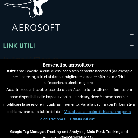
LINK UTILI
Benvenuti su aerosoft.com!
Utilizziamo i cookie. Alcuni di essi sono tecnicamente necessari (ad esempio
per il carrello), altri ci aiutano a migliorare le nostre offerte e a offrirti
un'esperienza utente migliore.
Accetti i seguenti cookie facendo clic su Accetta tutto. Ulteriori informazioni
sono disponibili nelle impostazioni sulla privacy, dove è anche possibile
RECEDERE DAL CONTRATTO
modificare la selezione in qualsiasi momento. Vai alla pagina con l'informativa
dichiarazione sulla tutela dei dati.
Visualizza la nostra dichiarazione per la
INFORMAZIONI
dichiarazione sulla tutela dei dati.
NON PERDETEVI LE ULTIME NOTIZIE
Google Tag Manager:
Tracking and Analysis ,
Meta Pixel:
Tracking and
Analysis ,
OpenStreetMap:
Misc