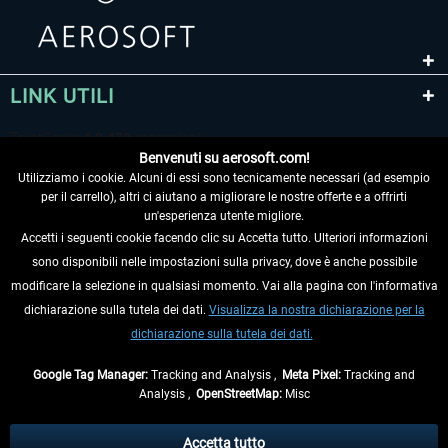
LINK UTILI
Benvenuti su aerosoft.com!
Utilizziamo i cookie. Alcuni di essi sono tecnicamente necessari (ad esempio
per il carrello), altri ci aiutano a migliorare le nostre offerte e a offrirti
un'esperienza utente migliore.
Accetti i seguenti cookie facendo clic su Accetta tutto. Ulteriori informazioni
sono disponibili nelle impostazioni sulla privacy, dove è anche possibile
RECEDERE DAL CONTRATTO
modificare la selezione in qualsiasi momento. Vai alla pagina con l'informativa
dichiarazione sulla tutela dei dati.
Visualizza la nostra dichiarazione per la
INFORMAZIONI
dichiarazione sulla tutela dei dati.
NON PERDETEVI LE ULTIME NOTIZIE
Google Tag Manager:
Tracking and Analysis ,
Meta Pixel:
Tracking and
Analysis ,
OpenStreetMap:
Misc
* Tutti i prezzi sono indicati al netto di Iva e
spese di spedizione
ed
eventualmente le spese di spedizione, se non diversamente descritto.
Accetta tutto