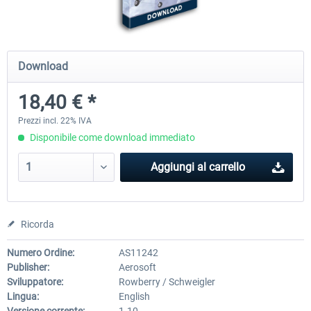
Airbus Bundle
iFly Jets-The 737NG for 
Download
18,40 € *
53,65 € *
60,71 € *
Prezzi incl. 22% IVA
Disponibile come download immediato
Aggiungi al carrello
Ricorda
Numero Ordine:
AS11242
Publisher:
Aerosoft
Sviluppatore:
Rowberry / Schweigler
Lingua:
English