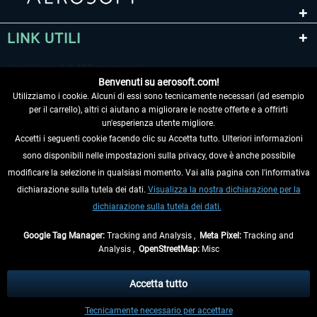
LINK UTILI
Benvenuti su aerosoft.com!
Utilizziamo i cookie. Alcuni di essi sono tecnicamente necessari (ad esempio
per il carrello), altri ci aiutano a migliorare le nostre offerte e a offrirti
un'esperienza utente migliore.
Accetti i seguenti cookie facendo clic su Accetta tutto. Ulteriori informazioni
sono disponibili nelle impostazioni sulla privacy, dove è anche possibile
RECEDERE DAL CONTRATTO
modificare la selezione in qualsiasi momento. Vai alla pagina con l'informativa
dichiarazione sulla tutela dei dati.
Visualizza la nostra dichiarazione per la
INFORMAZIONI
dichiarazione sulla tutela dei dati.
NON PERDETEVI LE ULTIME NOTIZIE
Google Tag Manager:
Tracking and Analysis ,
Meta Pixel:
Tracking and
Analysis ,
OpenStreetMap:
Misc
* Tutti i prezzi sono indicati al netto di Iva e
spese di spedizione
ed
eventualmente le spese di spedizione, se non diversamente descritto.
Accetta tutto
** Riguarda le spedizioni al di fuori della Germania, i tempi di consegna per le
Tecnicamente necessario per accettare
altre nazioni sono disponibili nelle
informazioni di spedizione
.