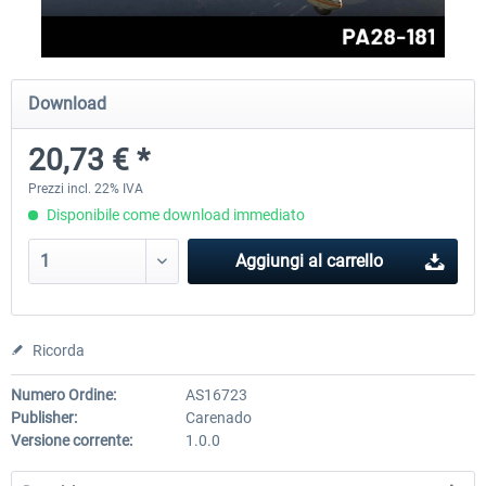
FlightSim Studio - E-Jets 170/175
Aerosoft Aircraft A340-600
Download
20,73 € *
40,96 € *
82,01 € *
Prezzi incl. 22% IVA
Disponibile come download immediato
Aggiungi al carrello
Ricorda
Numero Ordine:
AS16723
Publisher:
Carenado
Versione corrente:
1.0.0