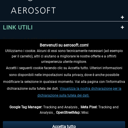
LINK UTILI
Benvenuti su aerosoft.com!
Utilizziamo i cookie. Alcuni di essi sono tecnicamente necessari (ad esempio
per il carrello), altri ci aiutano a migliorare le nostre offerte e a offrirti
un'esperienza utente migliore.
Accetti i seguenti cookie facendo clic su Accetta tutto. Ulteriori informazioni
sono disponibili nelle impostazioni sulla privacy, dove è anche possibile
RECEDERE DAL CONTRATTO
modificare la selezione in qualsiasi momento. Vai alla pagina con l'informativa
dichiarazione sulla tutela dei dati.
Visualizza la nostra dichiarazione per la
INFORMAZIONI
dichiarazione sulla tutela dei dati.
NON PERDETEVI LE ULTIME NOTIZIE
Google Tag Manager:
Tracking and Analysis ,
Meta Pixel:
Tracking and
Analysis ,
OpenStreetMap:
Misc
* Tutti i prezzi sono indicati al netto di Iva e
spese di spedizione
ed
eventualmente le spese di spedizione, se non diversamente descritto.
Accetta tutto