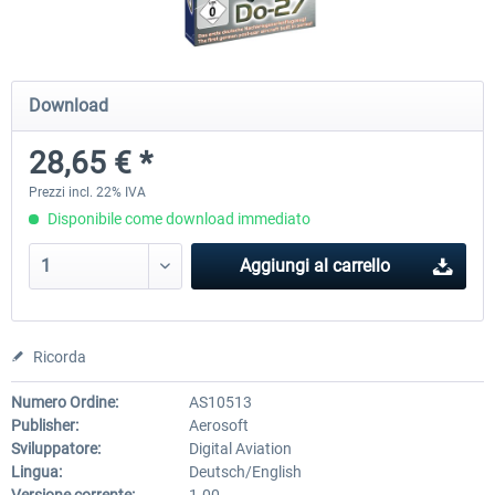
Airbus Bundle
iFly Jets-The 737NG for 
Download
28,65 € *
53,65 € *
60,71 € *
Prezzi incl. 22% IVA
Disponibile come download immediato
Aggiungi al carrello
Ricorda
Numero Ordine:
AS10513
Publisher:
Aerosoft
Sviluppatore:
Digital Aviation
Lingua:
Deutsch/English