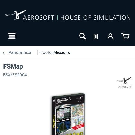
Panoramica
Tools | Missions
FSMap
FSX/FS2004