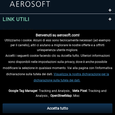
LINK UTILI
Benvenuti su aerosoft.com!
Utilizziamo i cookie. Alcuni di essi sono tecnicamente necessari (ad esempio
per il carrello), altri ci aiutano a migliorare le nostre offerte e a offrirti
un'esperienza utente migliore.
Accetti i seguenti cookie facendo clic su Accetta tutto. Ulteriori informazioni
sono disponibili nelle impostazioni sulla privacy, dove è anche possibile
RECEDERE DAL CONTRATTO
modificare la selezione in qualsiasi momento. Vai alla pagina con l'informativa
dichiarazione sulla tutela dei dati.
Visualizza la nostra dichiarazione per la
INFORMAZIONI
dichiarazione sulla tutela dei dati.
NON PERDETEVI LE ULTIME NOTIZIE
Google Tag Manager:
Tracking and Analysis ,
Meta Pixel:
Tracking and
Analysis ,
OpenStreetMap:
Misc
* Tutti i prezzi sono indicati al netto di Iva e
spese di spedizione
ed
eventualmente le spese di spedizione, se non diversamente descritto.
Accetta tutto
** Riguarda le spedizioni al di fuori della Germania, i tempi di consegna per le