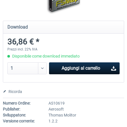
Ultimate Traffic Live
FS Global Real Weather..
Download
36,86 € *
50,18 € *
41,00 € *
Prezzi incl. 22% IVA
Disponibile come download immediato
Aggiungi al carrello
Ricorda
Numero Ordine:
AS10619
Publisher:
Aerosoft
Sviluppatore:
Thomas Molitor
Versione corrente:
1.2.2