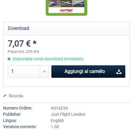
Airbus Bundle
iFly Jets-The 737NG for 
Download
7,07 € *
53,65 € *
60,71 € *
Prezzi incl. 22% IVA
Disponibile come download immediato
Aggiungi al carrello
Ricorda
Numero Ordine:
AS14234
Publisher:
Just Flight London
Lingua:
English
Versione corrente:
1.00