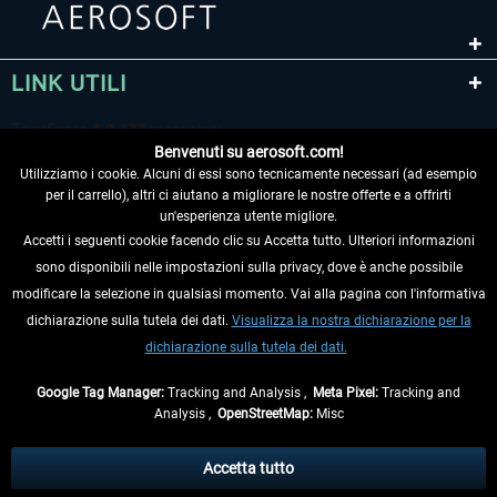
LINK UTILI
Benvenuti su aerosoft.com!
Utilizziamo i cookie. Alcuni di essi sono tecnicamente necessari (ad esempio
per il carrello), altri ci aiutano a migliorare le nostre offerte e a offrirti
un'esperienza utente migliore.
Accetti i seguenti cookie facendo clic su Accetta tutto. Ulteriori informazioni
sono disponibili nelle impostazioni sulla privacy, dove è anche possibile
RECEDERE DAL CONTRATTO
modificare la selezione in qualsiasi momento. Vai alla pagina con l'informativa
dichiarazione sulla tutela dei dati.
Visualizza la nostra dichiarazione per la
INFORMAZIONI
dichiarazione sulla tutela dei dati.
NON PERDETEVI LE ULTIME NOTIZIE
Google Tag Manager:
Tracking and Analysis ,
Meta Pixel:
Tracking and
Analysis ,
OpenStreetMap:
Misc
* Tutti i prezzi sono indicati al netto di Iva e
spese di spedizione
ed
eventualmente le spese di spedizione, se non diversamente descritto.
Accetta tutto
** Riguarda le spedizioni al di fuori della Germania, i tempi di consegna per le