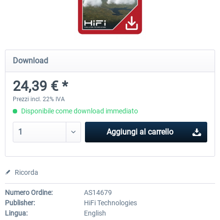
Ultimate Traffic Live
FS Global Real Weather..
Download
50,18 € *
41,00 € *
24,39 € *
Prezzi incl. 22% IVA
Disponibile come download immediato
Aggiungi al carrello
Ricorda
Numero Ordine:
AS14679
Publisher:
HiFi Technologies
Lingua:
English