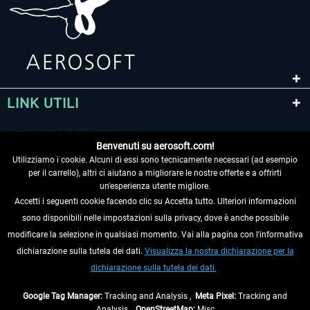
LINK UTILI
Benvenuti su aerosoft.com!
Utilizziamo i cookie. Alcuni di essi sono tecnicamente necessari (ad esempio
per il carrello), altri ci aiutano a migliorare le nostre offerte e a offrirti
un'esperienza utente migliore.
Accetti i seguenti cookie facendo clic su Accetta tutto. Ulteriori informazioni
sono disponibili nelle impostazioni sulla privacy, dove è anche possibile
RECEDERE DAL CONTRATTO
modificare la selezione in qualsiasi momento. Vai alla pagina con l'informativa
dichiarazione sulla tutela dei dati.
Visualizza la nostra dichiarazione per la
INFORMAZIONI
dichiarazione sulla tutela dei dati.
NON PERDETEVI LE ULTIME NOTIZIE
Google Tag Manager:
Tracking and Analysis ,
Meta Pixel:
Tracking and
Analysis ,
OpenStreetMap:
Misc