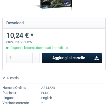
Baku X
Lukla - Mount Everest Extreme
Download
10,24 € *
24,78 € *
25,63 € *
Prezzi incl. 22% IVA
Disponibile come download immediato
Aggiungi al carrello
Ricorda
Numero Ordine:
AS14224
Publisher:
FSDG
Lingua:
English
Versione corrente:
2.1