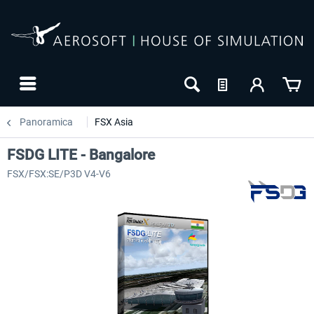
Panoramica
FSX Asia
FSDG LITE - Bangalore
FSX/FSX:SE/P3D V4-V6