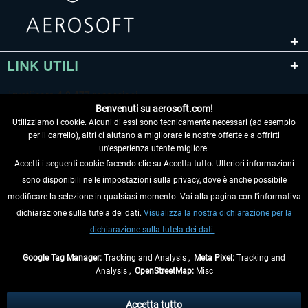
LINK UTILI
Benvenuti su aerosoft.com!
Utilizziamo i cookie. Alcuni di essi sono tecnicamente necessari (ad esempio
per il carrello), altri ci aiutano a migliorare le nostre offerte e a offrirti
un'esperienza utente migliore.
Accetti i seguenti cookie facendo clic su Accetta tutto. Ulteriori informazioni
sono disponibili nelle impostazioni sulla privacy, dove è anche possibile
RECEDERE DAL CONTRATTO
modificare la selezione in qualsiasi momento. Vai alla pagina con l'informativa
dichiarazione sulla tutela dei dati.
Visualizza la nostra dichiarazione per la
INFORMAZIONI
dichiarazione sulla tutela dei dati.
NON PERDETEVI LE ULTIME NOTIZIE
Google Tag Manager:
Tracking and Analysis ,
Meta Pixel:
Tracking and
Analysis ,
OpenStreetMap:
Misc
* Tutti i prezzi sono indicati al netto di Iva e
spese di spedizione
ed
eventualmente le spese di spedizione, se non diversamente descritto.
Accetta tutto