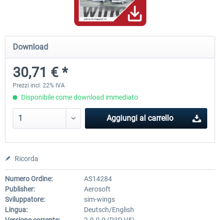
PILOT'S - FS Global Ultimate 2024
US Cities X - Chicago
Download
30,71 € *
85,39 € *
15,33 € *
Prezzi incl. 22% IVA
Disponibile come download immediato
Aggiungi al carrello
Ricorda
Numero Ordine:
AS14284
Publisher:
Aerosoft
Sviluppatore:
sim-wings
Lingua:
Deutsch/English