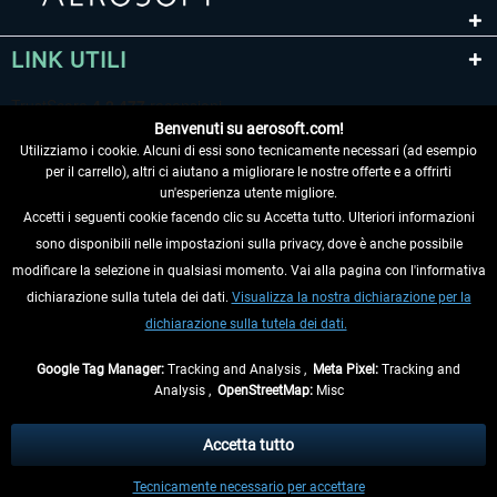
LINK UTILI
Benvenuti su aerosoft.com!
Utilizziamo i cookie. Alcuni di essi sono tecnicamente necessari (ad esempio
per il carrello), altri ci aiutano a migliorare le nostre offerte e a offrirti
un'esperienza utente migliore.
Accetti i seguenti cookie facendo clic su Accetta tutto. Ulteriori informazioni
sono disponibili nelle impostazioni sulla privacy, dove è anche possibile
RECEDERE DAL CONTRATTO
modificare la selezione in qualsiasi momento. Vai alla pagina con l'informativa
dichiarazione sulla tutela dei dati.
Visualizza la nostra dichiarazione per la
INFORMAZIONI
dichiarazione sulla tutela dei dati.
NON PERDETEVI LE ULTIME NOTIZIE
Google Tag Manager:
Tracking and Analysis ,
Meta Pixel:
Tracking and
Analysis ,
OpenStreetMap:
Misc
* Tutti i prezzi sono indicati al netto di Iva e
spese di spedizione
ed
eventualmente le spese di spedizione, se non diversamente descritto.
Accetta tutto
** Riguarda le spedizioni al di fuori della Germania, i tempi di consegna per le
Tecnicamente necessario per accettare
altre nazioni sono disponibili nelle
informazioni di spedizione
.