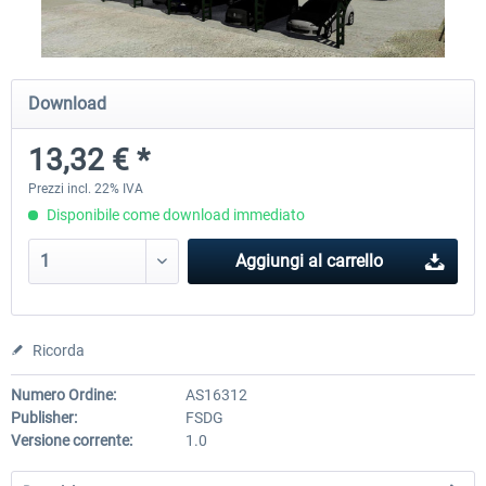
Hamburg-Finkenwerder
Madeira X Evolution
Download
13,32 € *
12,20 € *
25,58 € *
Prezzi incl. 22% IVA
Disponibile come download immediato
Aggiungi al carrello
Ricorda
Numero Ordine:
AS16312
Publisher:
FSDG
Versione corrente:
1.0