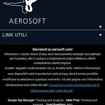
LINK UTILI
Benvenuti su aerosoft.com!
Utilizziamo i cookie. Alcuni di essi sono tecnicamente necessari (ad esempio
per il carrello), altri ci aiutano a migliorare le nostre offerte e a offrirti
un'esperienza utente migliore.
Accetti i seguenti cookie facendo clic su Accetta tutto. Ulteriori informazioni
sono disponibili nelle impostazioni sulla privacy, dove è anche possibile
RECEDERE DAL CONTRATTO
modificare la selezione in qualsiasi momento. Vai alla pagina con l'informativa
dichiarazione sulla tutela dei dati.
Visualizza la nostra dichiarazione per la
INFORMAZIONI
dichiarazione sulla tutela dei dati.
NON PERDETEVI LE ULTIME NOTIZIE
Google Tag Manager:
Tracking and Analysis ,
Meta Pixel:
Tracking and
Analysis ,
OpenStreetMap:
Misc