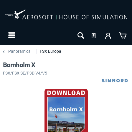
Panoramica
FSX Europa
Bornholm X
FSX/FSX:SE/P3D V4/V5