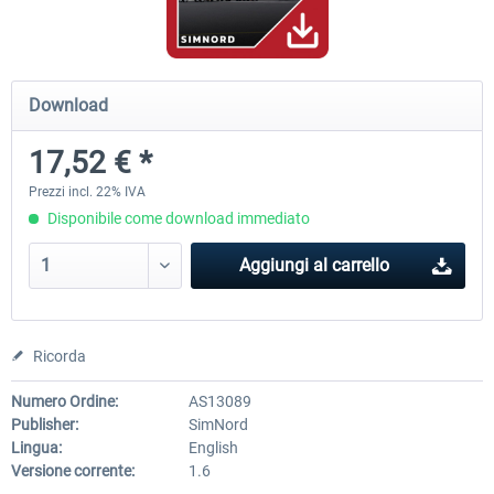
Mega Airport Frankfurt V2.0
Mega Airport Berlin Brande
Download
17,52 € *
30,71 € *
25,58 € *
Prezzi incl. 22% IVA
Disponibile come download immediato
Aggiungi al carrello
Ricorda
Numero Ordine:
AS13089
Publisher:
SimNord
Lingua:
English
Versione corrente:
1.6