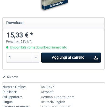
Mega Airport Frankfurt V2.0
Mega Airport Berlin Brande
Download
15,33 € *
30,71 € *
25,58 € *
Prezzi incl. 22% IVA
Disponibile come download immediato
Aggiungi al carrello
Ricorda
Numero Ordine:
AS11625
Publisher:
Aerosoft
Sviluppatore:
German Airports Team
Lingua:
Deutsch/English