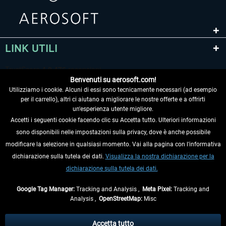
LINK UTILI
Benvenuti su aerosoft.com!
Utilizziamo i cookie. Alcuni di essi sono tecnicamente necessari (ad esempio
per il carrello), altri ci aiutano a migliorare le nostre offerte e a offrirti
un'esperienza utente migliore.
Accetti i seguenti cookie facendo clic su Accetta tutto. Ulteriori informazioni
sono disponibili nelle impostazioni sulla privacy, dove è anche possibile
RECEDERE DAL CONTRATTO
modificare la selezione in qualsiasi momento. Vai alla pagina con l'informativa
dichiarazione sulla tutela dei dati.
Visualizza la nostra dichiarazione per la
INFORMAZIONI
dichiarazione sulla tutela dei dati.
NON PERDETEVI LE ULTIME NOTIZIE
Google Tag Manager:
Tracking and Analysis ,
Meta Pixel:
Tracking and
Analysis ,
OpenStreetMap:
Misc
* Tutti i prezzi sono indicati al netto di Iva e
spese di spedizione
ed
eventualmente le spese di spedizione, se non diversamente descritto.
Accetta tutto