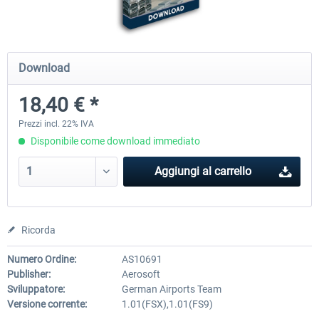
Mega Airport Frankfurt V2.0
Mega Airport Berlin Brande
Download
18,40 € *
30,71 € *
25,58 € *
Prezzi incl. 22% IVA
Disponibile come download immediato
Aggiungi al carrello
Ricorda
Numero Ordine:
AS10691
Publisher:
Aerosoft
Sviluppatore:
German Airports Team
Versione corrente:
1.01(FSX),1.01(FS9)