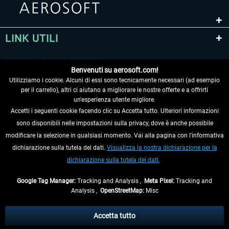
LINK UTILI
Benvenuti su aerosoft.com!
Utilizziamo i cookie. Alcuni di essi sono tecnicamente necessari (ad esempio
per il carrello), altri ci aiutano a migliorare le nostre offerte e a offrirti
un'esperienza utente migliore.
Accetti i seguenti cookie facendo clic su Accetta tutto. Ulteriori informazioni
sono disponibili nelle impostazioni sulla privacy, dove è anche possibile
RECEDERE DAL CONTRATTO
modificare la selezione in qualsiasi momento. Vai alla pagina con l'informativa
dichiarazione sulla tutela dei dati.
Visualizza la nostra dichiarazione per la
INFORMAZIONI
dichiarazione sulla tutela dei dati.
NON PERDETEVI LE ULTIME NOTIZIE
Google Tag Manager:
Tracking and Analysis ,
Meta Pixel:
Tracking and
Analysis ,
OpenStreetMap:
Misc
* Tutti i prezzi sono indicati al netto di Iva e
spese di spedizione
ed
eventualmente le spese di spedizione, se non diversamente descritto.
Accetta tutto
** Riguarda le spedizioni al di fuori della Germania, i tempi di consegna per le