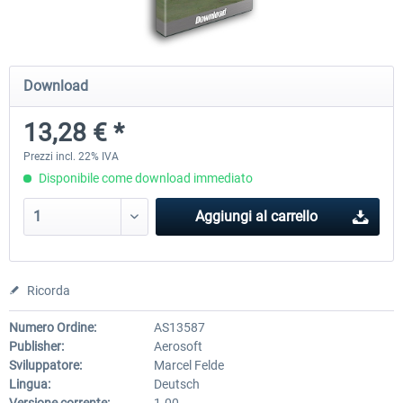
Mega Airport Frankfurt V2.0
Mega Airport Berlin Brande
Download
13,28 € *
30,71 € *
25,58 € *
Prezzi incl. 22% IVA
Disponibile come download immediato
Aggiungi al carrello
Ricorda
Numero Ordine:
AS13587
Publisher:
Aerosoft
Sviluppatore:
Marcel Felde
Lingua:
Deutsch