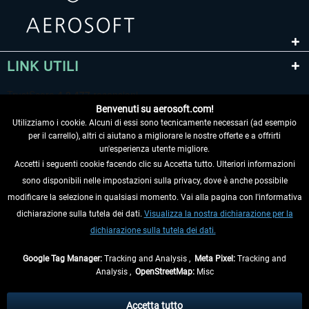
LINK UTILI
Benvenuti su aerosoft.com!
Utilizziamo i cookie. Alcuni di essi sono tecnicamente necessari (ad esempio
per il carrello), altri ci aiutano a migliorare le nostre offerte e a offrirti
un'esperienza utente migliore.
Accetti i seguenti cookie facendo clic su Accetta tutto. Ulteriori informazioni
sono disponibili nelle impostazioni sulla privacy, dove è anche possibile
RECEDERE DAL CONTRATTO
modificare la selezione in qualsiasi momento. Vai alla pagina con l'informativa
dichiarazione sulla tutela dei dati.
Visualizza la nostra dichiarazione per la
INFORMAZIONI
dichiarazione sulla tutela dei dati.
NON PERDETEVI LE ULTIME NOTIZIE
Google Tag Manager:
Tracking and Analysis ,
Meta Pixel:
Tracking and
Analysis ,
OpenStreetMap:
Misc
* Tutti i prezzi sono indicati al netto di Iva e
spese di spedizione
ed
eventualmente le spese di spedizione, se non diversamente descritto.
Accetta tutto