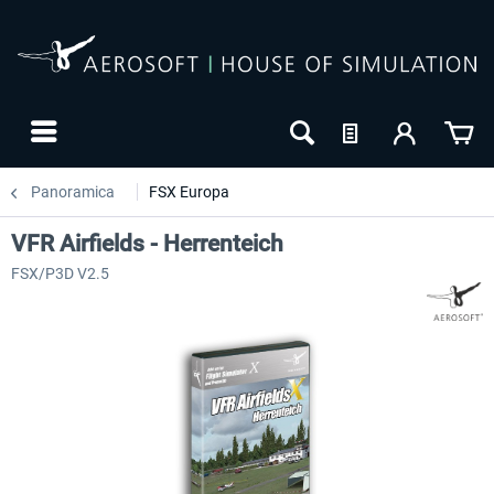
Panoramica
FSX Europa
VFR Airfields - Herrenteich
FSX/P3D V2.5