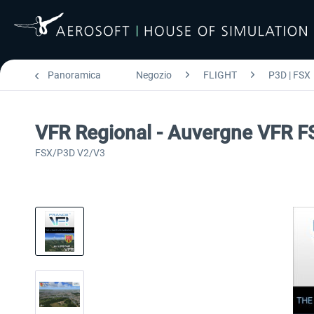
Panoramica
Negozio
FLIGHT
P3D | FSX
VFR Regional - Auvergne VFR F
FSX/P3D V2/V3