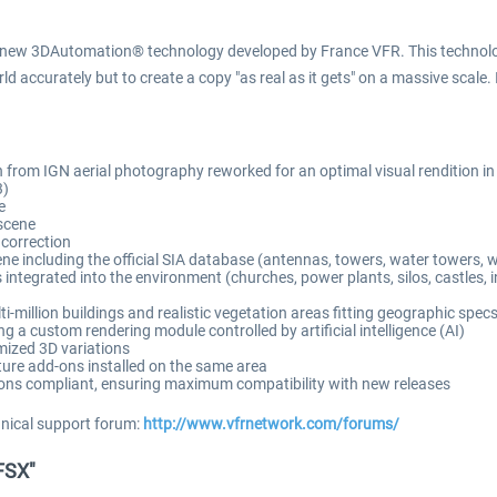
new 3DAutomation® technology developed by France VFR. This technology
d accurately but to create a copy "as real as it gets" on a massive scale. 
on from IGN aerial photography reworked for an optimal visual rendition i
3)
e
scene
 correction
 including the official SIA database (antennas, towers, water towers, wi
tegrated into the environment (churches, power plants, silos, castles, indu
million buildings and realistic vegetation areas fitting geographic spec
 a custom rendering module controlled by artificial intelligence (AI)
mized 3D variations
ure add-ons installed on the same area
ons compliant, ensuring maximum compatibility with new releases
hnical support forum:
http://www.vfrnetwork.com/forums/
 FSX"