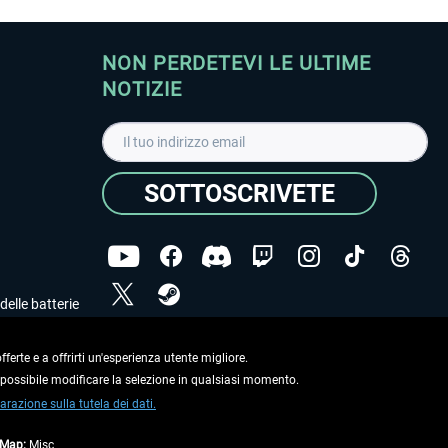
NON PERDETEVI LE ULTIME
NOTIZIE
SOTTOSCRIVETE
delle batterie
Ho letto l'informativa sulla
dichiarazione sulla tutela
dei dati
.
ferte e a offrirti un'esperienza utente migliore.
e possibile modificare la selezione in qualsiasi momento.
Copyright © Aerosoft GmbH. Tutti i diritti riservati.
arazione sulla tutela dei dati.
tMap:
Misc