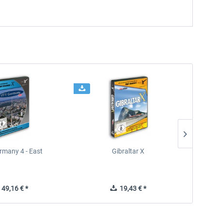
rmany 4 - East
Gibraltar X
49,16 € *
19,43 € *