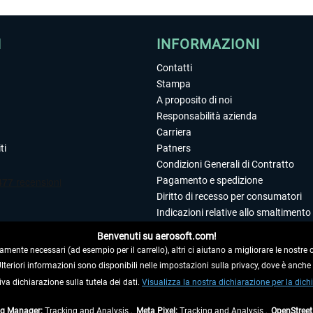
I
INFORMAZIONI
Contatti
Stampa
A proposito di noi
Responsabilità azienda
Carriera
ti
Patners
Condizioni Generali di Contratto
Pagamento e spedizione
Diritto di recesso per consumatori
Indicazioni relative allo smaltimento 
Dichiarazione sulla tutela dei dati
Benvenuti su aerosoft.com!
Editoriale
amente necessari (ad esempio per il carrello), altri ci aiutano a migliorare le nostre of
 Ulteriori informazioni sono disponibili nelle impostazioni sulla privacy, dove è anch
iva dichiarazione sulla tutela dei dati.
 DAL CONTRATTO
Visualizza la nostra dichiarazione per la dichi
ag Manager:
Tracking and Analysis ,
Meta Pixel:
Tracking and Analysis ,
OpenStree