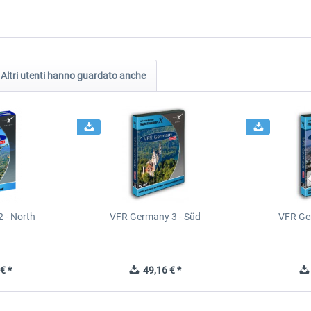
Altri utenti hanno guardato anche
 - North
VFR Germany 3 - Süd
VFR Ge
€ *
49,16 € *