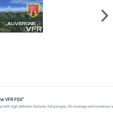
gne VFR FSX"
ne with high defintion textures, full autogen, 3D coverage and numerous 