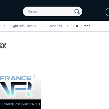
Flight Simulator X
Sceneries
FSX Europa
SX