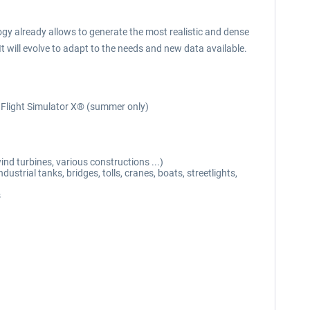
 already allows to generate the most realistic and dense
It will evolve to adapt to the needs and new data available.
n Flight Simulator X® (summer only)
nd turbines, various constructions ...)
strial tanks, bridges, tolls, cranes, boats, streetlights,
s