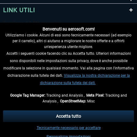
LINK UTILI
Benvenuti su aerosoft.com!
Utilizziamo i cookie. Alcuni di essi sono tecnicamente necessari (ad esempio
per il carrello), altri ci aiutano a migliorare le nostre offerte e a offrirti
un'esperienza utente migliore.
Accetti i seguenti cookie facendo clic su Accetta tutto. Ulteriori informazioni
sono disponibili nelle impostazioni sulla privacy, dove è anche possibile
RECEDERE DAL CONTRATTO
modificare la selezione in qualsiasi momento. Vai alla pagina con l'informativa
dichiarazione sulla tutela dei dati.
Visualizza la nostra dichiarazione per la
INFORMAZIONI
dichiarazione sulla tutela dei dati.
NON PERDETEVI LE ULTIME NOTIZIE
Google Tag Manager:
Tracking and Analysis ,
Meta Pixel:
Tracking and
Analysis ,
OpenStreetMap:
Misc
* Tutti i prezzi sono indicati al netto di Iva e
spese di spedizione
ed
eventualmente le spese di spedizione, se non diversamente descritto.
Accetta tutto
** Riguarda le spedizioni al di fuori della Germania, i tempi di consegna per le
Tecnicamente necessario per accettare
altre nazioni sono disponibili nelle
informazioni di spedizione
.
Personalizza impostazioni