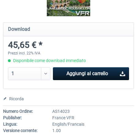
Mega Airport Frankfurt V2.0
Mega Airport Berlin Brande
Download
45,65 € *
30,71 € *
25,58 € *
Prezzi incl. 22% IVA
Disponibile come download immediato
Aggiungi al carrello
Ricorda
Numero Ordine:
AS14023
Publisher:
France VFR
Lingua:
English/Francais
Versione corrente:
1.00