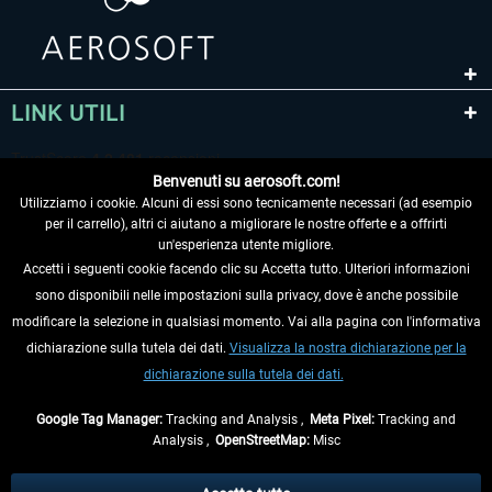
LINK UTILI
Benvenuti su aerosoft.com!
Utilizziamo i cookie. Alcuni di essi sono tecnicamente necessari (ad esempio
per il carrello), altri ci aiutano a migliorare le nostre offerte e a offrirti
un'esperienza utente migliore.
Accetti i seguenti cookie facendo clic su Accetta tutto. Ulteriori informazioni
sono disponibili nelle impostazioni sulla privacy, dove è anche possibile
RECEDERE DAL CONTRATTO
modificare la selezione in qualsiasi momento. Vai alla pagina con l'informativa
dichiarazione sulla tutela dei dati.
Visualizza la nostra dichiarazione per la
INFORMAZIONI
dichiarazione sulla tutela dei dati.
NON PERDETEVI LE ULTIME NOTIZIE
Google Tag Manager:
Tracking and Analysis ,
Meta Pixel:
Tracking and
Analysis ,
OpenStreetMap:
Misc
* Tutti i prezzi sono indicati al netto di Iva e
spese di spedizione
ed
eventualmente le spese di spedizione, se non diversamente descritto.