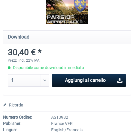
Mega Airport Frankfurt V2.0
Mega Airport Berlin Brande
Download
30,71 € *
25,58 € *
30,40 € *
Prezzi incl. 22% IVA
Disponibile come download immediato
Aggiungi al carrello
Ricorda
Numero Ordine:
AS13982
Publisher:
France VFR
Lingua:
English/Francais