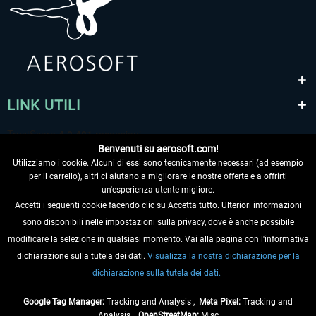
LINK UTILI
Benvenuti su aerosoft.com!
Utilizziamo i cookie. Alcuni di essi sono tecnicamente necessari (ad esempio
per il carrello), altri ci aiutano a migliorare le nostre offerte e a offrirti
un'esperienza utente migliore.
Accetti i seguenti cookie facendo clic su Accetta tutto. Ulteriori informazioni
sono disponibili nelle impostazioni sulla privacy, dove è anche possibile
RECEDERE DAL CONTRATTO
modificare la selezione in qualsiasi momento. Vai alla pagina con l'informativa
dichiarazione sulla tutela dei dati.
Visualizza la nostra dichiarazione per la
INFORMAZIONI
dichiarazione sulla tutela dei dati.
NON PERDETEVI LE ULTIME NOTIZIE
Google Tag Manager:
Tracking and Analysis ,
Meta Pixel:
Tracking and
Analysis ,
OpenStreetMap:
Misc