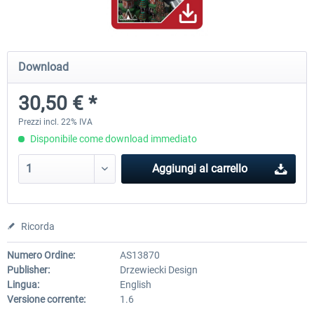
Mega Airport Frankfurt V2.0
Mega Airport Berlin Brande
Download
30,50 € *
30,71 € *
25,58 € *
Prezzi incl. 22% IVA
Disponibile come download immediato
Aggiungi al carrello
Ricorda
Numero Ordine:
AS13870
Publisher:
Drzewiecki Design
Lingua:
English
Versione corrente:
1.6