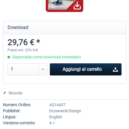
Mega Airport Frankfurt V2.0
Mega Airport Berlin Brande
Download
29,76 € *
30,71 € *
25,58 € *
Prezzi incl. 22% IVA
Disponibile come download immediato
Aggiungi al carrello
Ricorda
Numero Ordine:
AS14457
Publisher:
Drzewiecki Design
Lingua:
English
Versione corrente:
4.1