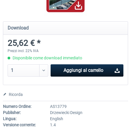
Mega Airport Frankfurt V2.0
Mega Airport Berlin Brande
Download
25,62 € *
30,71 € *
25,58 € *
Prezzi incl. 22% IVA
Disponibile come download immediato
Aggiungi al carrello
Ricorda
Numero Ordine:
AS13779
Publisher:
Drzewiecki Design
Lingua:
English
Versione corrente:
1.4