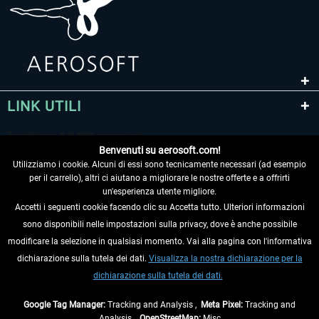
LINK UTILI
Benvenuti su aerosoft.com!
Utilizziamo i cookie. Alcuni di essi sono tecnicamente necessari (ad esempio
per il carrello), altri ci aiutano a migliorare le nostre offerte e a offrirti
un'esperienza utente migliore.
Accetti i seguenti cookie facendo clic su Accetta tutto. Ulteriori informazioni
sono disponibili nelle impostazioni sulla privacy, dove è anche possibile
RECEDERE DAL CONTRATTO
modificare la selezione in qualsiasi momento. Vai alla pagina con l'informativa
dichiarazione sulla tutela dei dati.
Visualizza la nostra dichiarazione per la
INFORMAZIONI
dichiarazione sulla tutela dei dati.
NON PERDETEVI LE ULTIME NOTIZIE
Google Tag Manager:
Tracking and Analysis ,
Meta Pixel:
Tracking and
Analysis ,
OpenStreetMap:
Misc