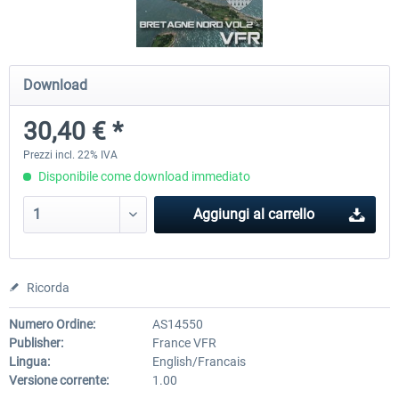
Mega Airport Frankfurt V2.0
Mega Airport Berlin Brande
Download
30,40 € *
30,71 € *
25,58 € *
Prezzi incl. 22% IVA
Disponibile come download immediato
Aggiungi al carrello
Ricorda
Numero Ordine:
AS14550
Publisher:
France VFR
Lingua:
English/Francais
Versione corrente:
1.00