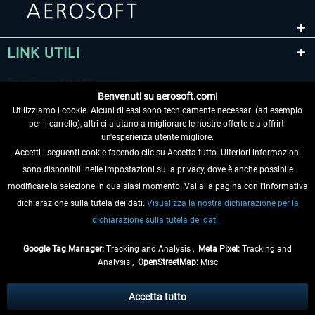
LINK UTILI
Benvenuti su aerosoft.com!
Utilizziamo i cookie. Alcuni di essi sono tecnicamente necessari (ad esempio
per il carrello), altri ci aiutano a migliorare le nostre offerte e a offrirti
un'esperienza utente migliore.
Accetti i seguenti cookie facendo clic su Accetta tutto. Ulteriori informazioni
sono disponibili nelle impostazioni sulla privacy, dove è anche possibile
RECEDERE DAL CONTRATTO
modificare la selezione in qualsiasi momento. Vai alla pagina con l'informativa
dichiarazione sulla tutela dei dati.
Visualizza la nostra dichiarazione per la
INFORMAZIONI
dichiarazione sulla tutela dei dati.
NON PERDETEVI LE ULTIME NOTIZIE
Google Tag Manager:
Tracking and Analysis ,
Meta Pixel:
Tracking and
Analysis ,
OpenStreetMap:
Misc
* Tutti i prezzi sono indicati al netto di Iva e
spese di spedizione
ed
eventualmente le spese di spedizione, se non diversamente descritto.
Accetta tutto
** Riguarda le spedizioni al di fuori della Germania, i tempi di consegna per le