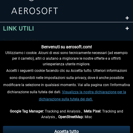
LINK UTILI
Benvenuti su aerosoft.com!
Utilizziamo i cookie. Alcuni di essi sono tecnicamente necessari (ad esempio
per il carrello), altri ci aiutano a migliorare le nostre offerte e a offrirti
un'esperienza utente migliore.
Accetti i seguenti cookie facendo clic su Accetta tutto. Ulteriori informazioni
sono disponibili nelle impostazioni sulla privacy, dove è anche possibile
RECEDERE DAL CONTRATTO
modificare la selezione in qualsiasi momento. Vai alla pagina con l'informativa
dichiarazione sulla tutela dei dati.
Visualizza la nostra dichiarazione per la
INFORMAZIONI
dichiarazione sulla tutela dei dati.
NON PERDETEVI LE ULTIME NOTIZIE
Google Tag Manager:
Tracking and Analysis ,
Meta Pixel:
Tracking and
Analysis ,
OpenStreetMap:
Misc
* Tutti i prezzi sono indicati al netto di Iva e
spese di spedizione
ed
eventualmente le spese di spedizione, se non diversamente descritto.
Accetta tutto