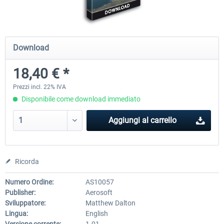
Holiday Airports
FSDG LITE - Dakar
Download
18,40 € *
30,71 € *
9,76 € *
Prezzi incl. 22% IVA
Disponibile come download immediato
Aggiungi al carrello
Ricorda
Numero Ordine:
AS10057
Publisher:
Aerosoft
Sviluppatore:
Matthew Dalton
Lingua:
English