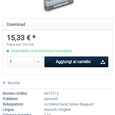
Mega Airport Frankfurt V2.0
Mega Airport Berlin Brande
Download
15,33 € *
30,71 € *
25,58 € *
Prezzi incl. 22% IVA
Disponibile come download immediato
Aggiungi al carrello
Ricorda
Numero Ordine:
AS13715
Publisher:
Aerosoft
Sviluppatore:
Jo Erlend Sund, Simen Nygaard
Lingua:
Deutsch /English