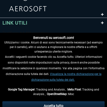
LINK UTILI
Benvenuti su aerosoft.com!
Utilizziamo i cookie. Alcuni di essi sono tecnicamente necessari (ad esempio
per il carrello), altri ci aiutano a migliorare le nostre offerte e a offrirti
un'esperienza utente migliore.
Accetti i seguenti cookie facendo clic su Accetta tutto. Ulteriori informazioni
sono disponibili nelle impostazioni sulla privacy, dove è anche possibile
RECEDERE DAL CONTRATTO
modificare la selezione in qualsiasi momento. Vai alla pagina con l'informativa
dichiarazione sulla tutela dei dati.
Visualizza la nostra dichiarazione per la
INFORMAZIONI
dichiarazione sulla tutela dei dati.
NON PERDETEVI LE ULTIME NOTIZIE
Google Tag Manager:
Tracking and Analysis ,
Meta Pixel:
Tracking and
Analysis ,
OpenStreetMap:
Misc
* Tutti i prezzi sono indicati al netto di Iva e
spese di spedizione
ed
eventualmente le spese di spedizione, se non diversamente descritto.
Accetta tutto