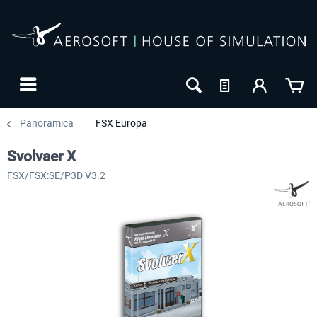
Panoramica
FSX Europa
Svolvaer X
FSX/FSX:SE/P3D V3.2