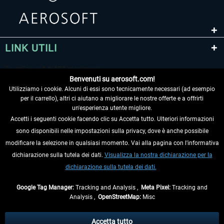
LINK UTILI
Benvenuti su aerosoft.com!
Utilizziamo i cookie. Alcuni di essi sono tecnicamente necessari (ad esempio
per il carrello), altri ci aiutano a migliorare le nostre offerte e a offrirti
un'esperienza utente migliore.
Accetti i seguenti cookie facendo clic su Accetta tutto. Ulteriori informazioni
sono disponibili nelle impostazioni sulla privacy, dove è anche possibile
RECEDERE DAL CONTRATTO
modificare la selezione in qualsiasi momento. Vai alla pagina con l'informativa
dichiarazione sulla tutela dei dati.
Visualizza la nostra dichiarazione per la
INFORMAZIONI
dichiarazione sulla tutela dei dati.
NON PERDETEVI LE ULTIME NOTIZIE
Google Tag Manager:
Tracking and Analysis ,
Meta Pixel:
Tracking and
Analysis ,
OpenStreetMap:
Misc
* Tutti i prezzi sono indicati al netto di Iva e
spese di spedizione
ed
eventualmente le spese di spedizione, se non diversamente descritto.
Accetta tutto