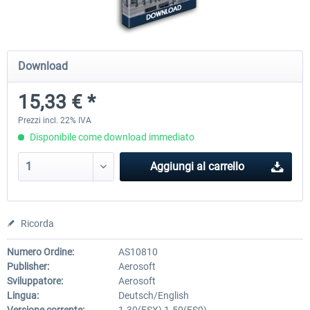
Mega Airport Frankfurt V2.0
Mega Airport Berlin Brande
Download
15,33 € *
30,71 € *
25,58 € *
Prezzi incl. 22% IVA
Disponibile come download immediato
Aggiungi al carrello
Ricorda
Numero Ordine:
AS10810
Publisher:
Aerosoft
Sviluppatore:
Aerosoft
Lingua:
Deutsch/English