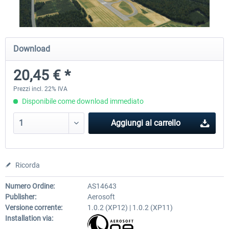
Airport Berlin Brandenburg V2 XP
Airport Zurich V2.0 XP
Download
20,45 € *
30,71 € *
26,60 € *
Prezzi incl. 22% IVA
Disponibile come download immediato
Aggiungi al carrello
Ricorda
Numero Ordine:
AS14643
Publisher:
Aerosoft
Versione corrente:
1.0.2 (XP12) | 1.0.2 (XP11)
Installation via: