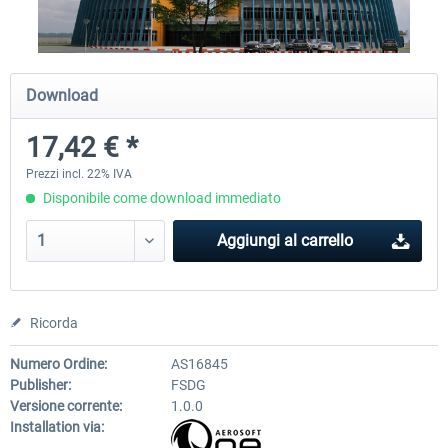
Airport Berlin Brandenburg V2 XP
Airport Zurich V2.0 XP
Download
17,42 € *
30,71 € *
26,60 € *
Prezzi incl. 22% IVA
Disponibile come download immediato
Aggiungi al carrello
Ricorda
Numero Ordine:
AS16845
Publisher:
FSDG
Versione corrente:
1.0.0
Installation via: