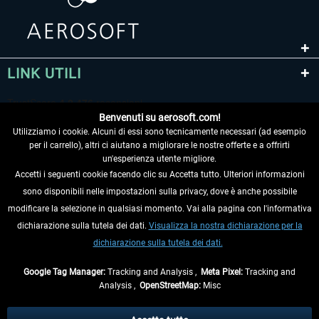
LINK UTILI
Benvenuti su aerosoft.com!
Utilizziamo i cookie. Alcuni di essi sono tecnicamente necessari (ad esempio
per il carrello), altri ci aiutano a migliorare le nostre offerte e a offrirti
un'esperienza utente migliore.
Accetti i seguenti cookie facendo clic su Accetta tutto. Ulteriori informazioni
sono disponibili nelle impostazioni sulla privacy, dove è anche possibile
RECEDERE DAL CONTRATTO
modificare la selezione in qualsiasi momento. Vai alla pagina con l'informativa
dichiarazione sulla tutela dei dati.
Visualizza la nostra dichiarazione per la
INFORMAZIONI
dichiarazione sulla tutela dei dati.
NON PERDETEVI LE ULTIME NOTIZIE
Google Tag Manager:
Tracking and Analysis ,
Meta Pixel:
Tracking and
Analysis ,
OpenStreetMap:
Misc
* Tutti i prezzi sono indicati al netto di Iva e
spese di spedizione
ed
eventualmente le spese di spedizione, se non diversamente descritto.