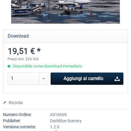
Airport Berlin Brandenburg V2 XP
Airport Zurich V2.0 XP
Download
30,71 € *
26,60 € *
19,51 € *
Prezzi incl. 22% IVA
Disponibile come download immediato
Aggiungi al carrello
Ricorda
Numero Ordine:
AS16669
Publisher:
DarkBlue Scenery
Versione corrente:
1.2.0