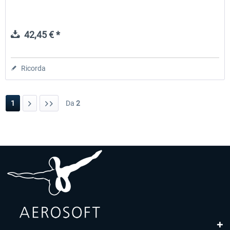
42,45 € *
Ricorda
1
Da
2