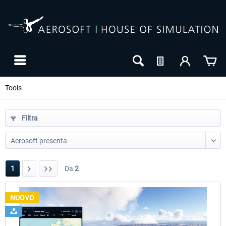
Tools
Filtra
1
Da
2
NUOVO
NUOVO