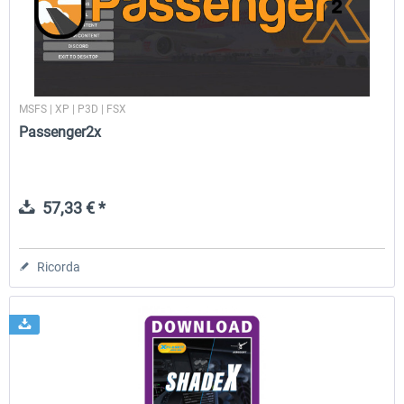
MSFS | XP | P3D | FSX
Passenger2x
57,33 € *
Ricorda