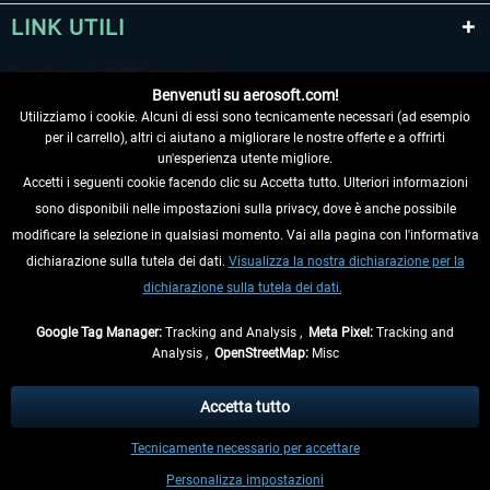
LINK UTILI
Benvenuti su aerosoft.com!
Utilizziamo i cookie. Alcuni di essi sono tecnicamente necessari (ad esempio
per il carrello), altri ci aiutano a migliorare le nostre offerte e a offrirti
un'esperienza utente migliore.
Accetti i seguenti cookie facendo clic su Accetta tutto. Ulteriori informazioni
sono disponibili nelle impostazioni sulla privacy, dove è anche possibile
RECEDERE DAL CONTRATTO
modificare la selezione in qualsiasi momento. Vai alla pagina con l'informativa
dichiarazione sulla tutela dei dati.
Visualizza la nostra dichiarazione per la
INFORMAZIONI
dichiarazione sulla tutela dei dati.
NON PERDETEVI LE ULTIME NOTIZIE
Google Tag Manager:
Tracking and Analysis ,
Meta Pixel:
Tracking and
Analysis ,
OpenStreetMap:
Misc
* Tutti i prezzi sono indicati al netto di Iva e
spese di spedizione
ed
eventualmente le spese di spedizione, se non diversamente descritto.
Accetta tutto
** Riguarda le spedizioni al di fuori della Germania, i tempi di consegna per le
Tecnicamente necessario per accettare
altre nazioni sono disponibili nelle
informazioni di spedizione
.
Personalizza impostazioni