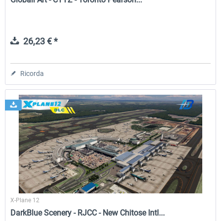
26,23 € *
Ricorda
X-Plane 12
DarkBlue Scenery - RJCC - New Chitose Intl...