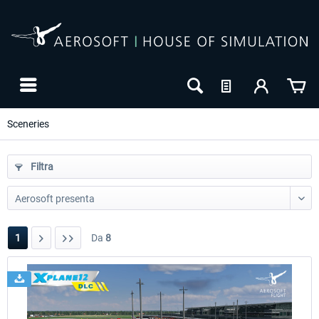
Sceneries
Filtra
1
Da
8