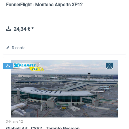
FunnerFlight - Montana Airports XP12
24,34 € *
Ricorda
X-Plane 12
Globall Art - CYYZ - Toronto Pearson...