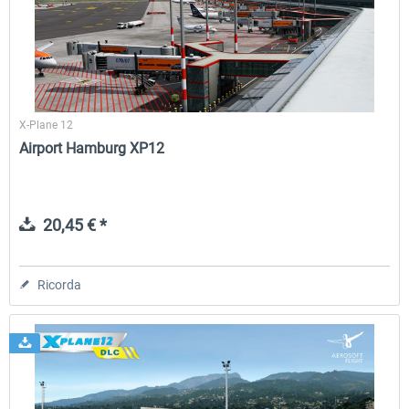
Airport Berlin Brandenburg V2 XP
Airport Zurich V2.0 XP
X-Plane 12
30,71 € *
26,60 € *
Airport Hamburg XP12
20,45 € *
Ricorda