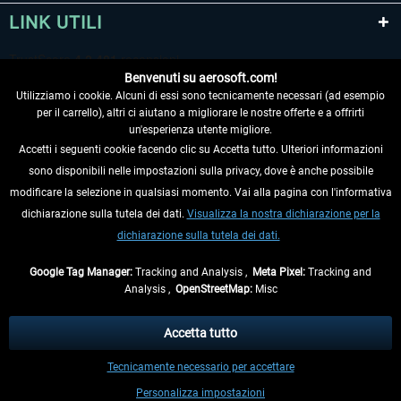
LINK UTILI
Benvenuti su aerosoft.com!
Utilizziamo i cookie. Alcuni di essi sono tecnicamente necessari (ad esempio
per il carrello), altri ci aiutano a migliorare le nostre offerte e a offrirti
un'esperienza utente migliore.
Accetti i seguenti cookie facendo clic su Accetta tutto. Ulteriori informazioni
sono disponibili nelle impostazioni sulla privacy, dove è anche possibile
RECEDERE DAL CONTRATTO
modificare la selezione in qualsiasi momento. Vai alla pagina con l'informativa
dichiarazione sulla tutela dei dati.
Visualizza la nostra dichiarazione per la
INFORMAZIONI
dichiarazione sulla tutela dei dati.
NON PERDETEVI LE ULTIME NOTIZIE
Google Tag Manager:
Tracking and Analysis ,
Meta Pixel:
Tracking and
Analysis ,
OpenStreetMap:
Misc
* Tutti i prezzi sono indicati al netto di Iva e
spese di spedizione
ed
eventualmente le spese di spedizione, se non diversamente descritto.
Accetta tutto
** Riguarda le spedizioni al di fuori della Germania, i tempi di consegna per le
Tecnicamente necessario per accettare
altre nazioni sono disponibili nelle
informazioni di spedizione
.
Personalizza impostazioni