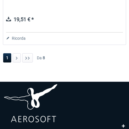
19,51 € *
Ricorda
1
Da
8