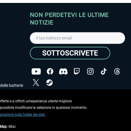
NON PERDETEVI LE ULTIME
NOTIZIE
SOTTOSCRIVETE
delle batterie
Ho letto l'informativa sulla
dichiarazione sulla tutela
dei dati
.
ferte e a offrirti un'esperienza utente migliore.
e possibile modificare la selezione in qualsiasi momento.
Copyright © Aerosoft GmbH. Tutti i diritti riservati.
arazione sulla tutela dei dati.
tMap:
Misc