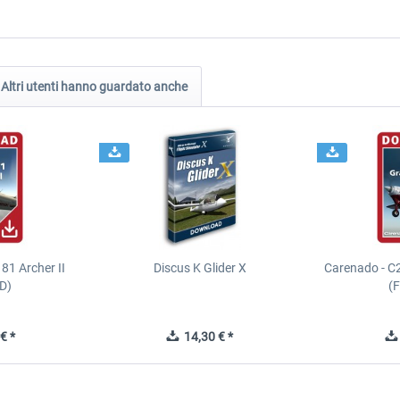
Altri utenti hanno guardato anche
81 Archer II
Discus K Glider X
Carenado - C
D)
(
€ *
14,30 € *