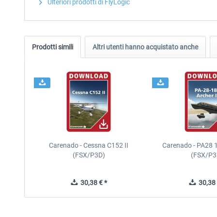
Ulteriori prodotti di FlyLogic
Prodotti simili
Altri utenti hanno acquistato anche
Carenado - Cessna C152 II
Carenado - PA28 1
(FSX/P3D)
(FSX/P3
30,38 € *
30,38 