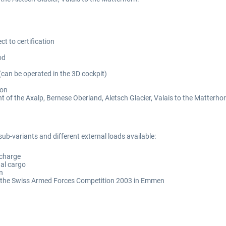
t to certification
od
(can be operated in the 3D cockpit)
don
ght of the Axalp, Bernese Oberland, Aletsch Glacier, Valais to the Matterho
h sub-variants and different external loads available:
 charge
nal cargo
on
r at the Swiss Armed Forces Competition 2003 in Emmen