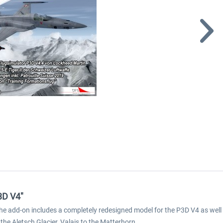
3D V4"
he add-on includes a completely redesigned model for the P3D V4 as well 
the Aletsch Glacier, Valais to the Matterhorn.