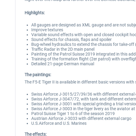
Highlights:
All gauges are designed as XML gauge and are not subjec
Improve textures
Variable sound effects with open and closed cockpit ho
Sound effects for chassis, flaps and spoiler
Bug-wheel hydraulics to extend the chassis for take-off 
Traffic Radar in the 2D main panel
Painting of the Patrol Suisse 2019 integrated in this ad
Training of the formation flight (2er patrol) with overfli
Detailed 21-page German manual
The paintings:
The F5-E Tiger II is available in different basic versions wit
Swiss Airforce J-3015/27/39/36 with different external
Swiss Airforce J-3047/72, with tank and different exter
Swiss Airforce J-3001 with special grinding a trial versi
Swiss Airforce J-3003 in the tiger livery as the aviato
Patrol Suisse Tiger 1 to 6 of the season 2019
Austrian Airforce J-3033 with different external cargo
U.S.Airforce and U.S. Marines
The effects: