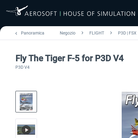
Panoramica
Negozio
FLIGHT
P3D | FSX
Fly The Tiger F-5 for P3D V4
P3D V4