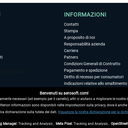
I
INFORMAZIONI
Contatti
Stampa
A proposito di noi
Responsabilità azienda
Carriera
ti
Patners
Condizioni Generali di Contratto
Pagamento e spedizione
Diritto di recesso per consumatori
Indicazioni relative allo smaltimento 
Dichiarazione sulla tutela dei dati
Benvenuti su aerosoft.com!
Editoriale
amente necessari (ad esempio per il carrello), altri ci aiutano a migliorare le nostre of
 Ulteriori informazioni sono disponibili nelle impostazioni sulla privacy, dove è anch
iva dichiarazione sulla tutela dei dati.
 DAL CONTRATTO
Visualizza la nostra dichiarazione per la dichi
ag Manager:
Tracking and Analysis ,
Meta Pixel:
Tracking and Analysis ,
OpenStree