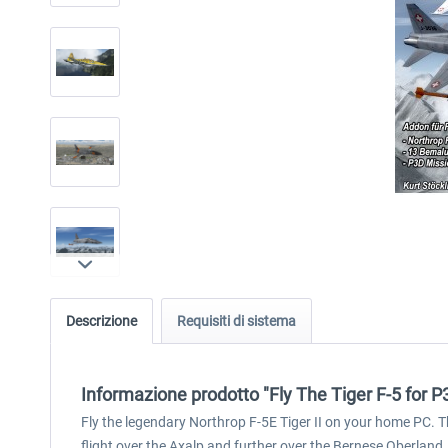
Descrizione
Requisiti di sistema
Informazione prodotto "Fly The Tiger F-5 for P
Fly the legendary Northrop F-5E Tiger II on your home PC. T
flight over the Axalp and further over the Bernese Oberland, 