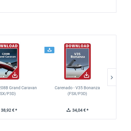
208B Grand Caravan
Carenado - V35 Bonanza
Carena
FSX/P3D)
(FSX/P3D)
38,92 € *
34,04 € *