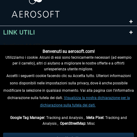
LINK UTILI
Benvenuti su aerosoft.com!
Utilizziamo i cookie. Alcuni di essi sono tecnicamente necessari (ad esempio
per il carrello), altri ci aiutano a migliorare le nostre offerte e a offrirti
un'esperienza utente migliore.
Accetti i seguenti cookie facendo clic su Accetta tutto. Ulteriori informazioni
sono disponibili nelle impostazioni sulla privacy, dove è anche possibile
RECEDERE DAL CONTRATTO
modificare la selezione in qualsiasi momento. Vai alla pagina con l'informativa
dichiarazione sulla tutela dei dati.
Visualizza la nostra dichiarazione per la
INFORMAZIONI
dichiarazione sulla tutela dei dati.
NON PERDETEVI LE ULTIME NOTIZIE
Google Tag Manager:
Tracking and Analysis ,
Meta Pixel:
Tracking and
Analysis ,
OpenStreetMap:
Misc
* Tutti i prezzi sono indicati al netto di Iva e
spese di spedizione
ed