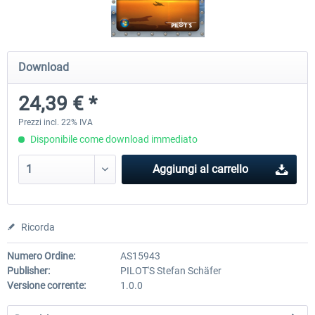
A320 Family professional Bundle
Aerosoft A320/A321 profess
Download
24,39 € *
81,97 € *
61,46 € *
Prezzi incl. 22% IVA
Disponibile come download immediato
Aggiungi al carrello
Ricorda
Numero Ordine:
AS15943
Publisher:
PILOT'S Stefan Schäfer
Versione corrente:
1.0.0