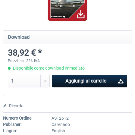
Airbus Bundle
iFly Jets-The 737NG for 
Download
53,65 € *
60,71 € *
38,92 € *
Prezzi incl. 22% IVA
Disponibile come download immediato
Aggiungi al carrello
Ricorda
Numero Ordine:
AS12612
Publisher:
Carenado
Lingua:
English