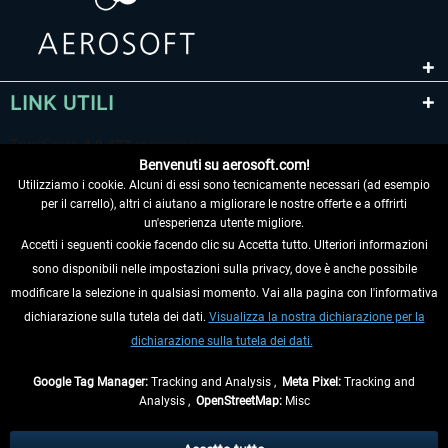
LINK UTILI
Benvenuti su aerosoft.com!
Utilizziamo i cookie. Alcuni di essi sono tecnicamente necessari (ad esempio
per il carrello), altri ci aiutano a migliorare le nostre offerte e a offrirti
un'esperienza utente migliore.
Accetti i seguenti cookie facendo clic su Accetta tutto. Ulteriori informazioni
sono disponibili nelle impostazioni sulla privacy, dove è anche possibile
RECEDERE DAL CONTRATTO
modificare la selezione in qualsiasi momento. Vai alla pagina con l'informativa
dichiarazione sulla tutela dei dati.
Visualizza la nostra dichiarazione per la
INFORMAZIONI
dichiarazione sulla tutela dei dati.
NON PERDETEVI LE ULTIME NOTIZIE
Google Tag Manager:
Tracking and Analysis ,
Meta Pixel:
Tracking and
Analysis ,
OpenStreetMap:
Misc
* Tutti i prezzi sono indicati al netto di Iva e
spese di spedizione
ed
eventualmente le spese di spedizione, se non diversamente descritto.