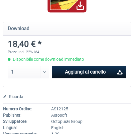
Airbus Bundle
iFly Jets-The 737NG for 
Download
18,40 € *
53,65 € *
60,71 € *
Prezzi incl. 22% IVA
Disponibile come download immediato
Aggiungi al carrello
Ricorda
Numero Ordine:
AS12125
Publisher:
Aerosoft
Sviluppatore:
OctopusG Group
Lingua:
English