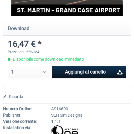
FSDG - Greenland Kulusuk MSFS
Aerosoft Airport Bonair
Download
16,47 € *
9,22 € *
12,25 € *
Prezzi incl. 22% IVA
Disponibile come download immediato
Aggiungi al carrello
Ricorda
Numero Ordine:
AS16609
Publisher:
SLH Sim Designs
Versione corrente:
1.1.1
Installation via: